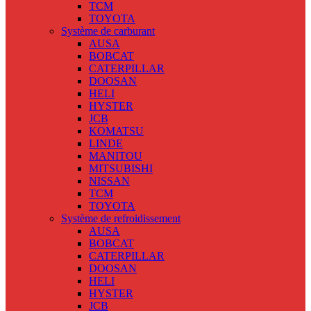
TCM
TOYOTA
Système de carburant
AUSA
BOBCAT
CATERPILLAR
DOOSAN
HELI
HYSTER
JCB
KOMATSU
LINDE
MANITOU
MITSUBISHI
NISSAN
TCM
TOYOTA
Système de refroidissement
AUSA
BOBCAT
CATERPILLAR
DOOSAN
HELI
HYSTER
JCB