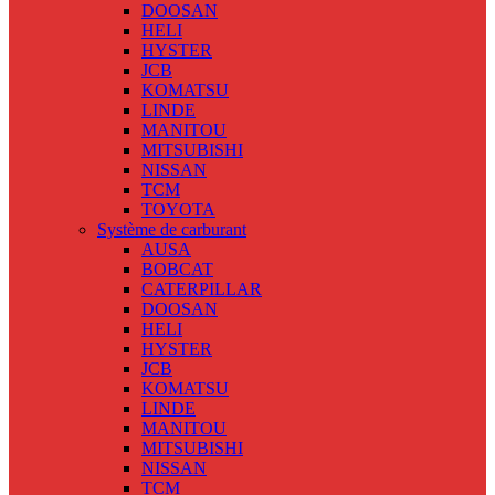
DOOSAN
HELI
HYSTER
JCB
KOMATSU
LINDE
MANITOU
MITSUBISHI
NISSAN
TCM
TOYOTA
Système de carburant
AUSA
BOBCAT
CATERPILLAR
DOOSAN
HELI
HYSTER
JCB
KOMATSU
LINDE
MANITOU
MITSUBISHI
NISSAN
TCM