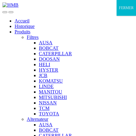
Skip
Skip
FERMER
to
to
navigation
content
Accueil
Historique
Produits
Filtres
AUSA
BOBCAT
CATERPILLAR
DOOSAN
HELI
HYSTER
JCB
KOMATSU
LINDE
MANITOU
MITSUBISHI
NISSAN
TCM
TOYOTA
Alternateur
AUSA
BOBCAT
CATERPILLAR