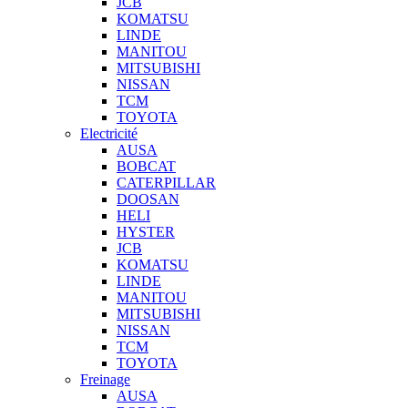
JCB
KOMATSU
LINDE
MANITOU
MITSUBISHI
NISSAN
TCM
TOYOTA
Electricité
AUSA
BOBCAT
CATERPILLAR
DOOSAN
HELI
HYSTER
JCB
KOMATSU
LINDE
MANITOU
MITSUBISHI
NISSAN
TCM
TOYOTA
Freinage
AUSA