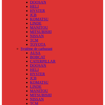
DOOSAN
HELI
HYSTER
JCB
KOMATSU
LINDE
MANITOU
MITSUBISHI
NISSAN
TCM
TOYOTA
Système de carburant
AUSA
BOBCAT
CATERPILLAR
DOOSAN
HELI
HYSTER
JCB
KOMATSU
LINDE
MANITOU
MITSUBISHI
NISSAN
TCM