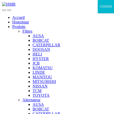
Skip
Skip
FERMER
to
to
navigation
content
Accueil
Historique
Produits
Filtres
AUSA
BOBCAT
CATERPILLAR
DOOSAN
HELI
HYSTER
JCB
KOMATSU
LINDE
MANITOU
MITSUBISHI
NISSAN
TCM
TOYOTA
Alternateur
AUSA
BOBCAT
CATERPILLAR