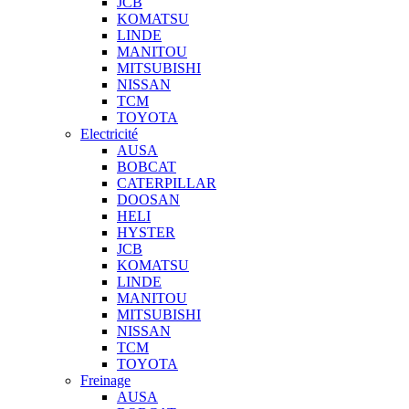
JCB
KOMATSU
LINDE
MANITOU
MITSUBISHI
NISSAN
TCM
TOYOTA
Electricité
AUSA
BOBCAT
CATERPILLAR
DOOSAN
HELI
HYSTER
JCB
KOMATSU
LINDE
MANITOU
MITSUBISHI
NISSAN
TCM
TOYOTA
Freinage
AUSA