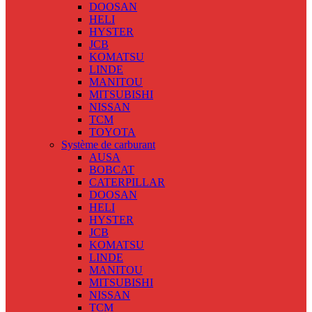
DOOSAN
HELI
HYSTER
JCB
KOMATSU
LINDE
MANITOU
MITSUBISHI
NISSAN
TCM
TOYOTA
Système de carburant
AUSA
BOBCAT
CATERPILLAR
DOOSAN
HELI
HYSTER
JCB
KOMATSU
LINDE
MANITOU
MITSUBISHI
NISSAN
TCM