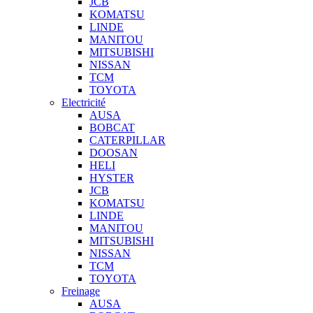
JCB
KOMATSU
LINDE
MANITOU
MITSUBISHI
NISSAN
TCM
TOYOTA
Electricité
AUSA
BOBCAT
CATERPILLAR
DOOSAN
HELI
HYSTER
JCB
KOMATSU
LINDE
MANITOU
MITSUBISHI
NISSAN
TCM
TOYOTA
Freinage
AUSA