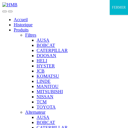
Skip
Skip
FERMER
to
to
navigation
content
Accueil
Historique
Produits
Filtres
AUSA
BOBCAT
CATERPILLAR
DOOSAN
HELI
HYSTER
JCB
KOMATSU
LINDE
MANITOU
MITSUBISHI
NISSAN
TCM
TOYOTA
Alternateur
AUSA
BOBCAT
CATERPILLAR