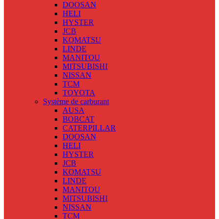
DOOSAN
HELI
HYSTER
JCB
KOMATSU
LINDE
MANITOU
MITSUBISHI
NISSAN
TCM
TOYOTA
Système de carburant
AUSA
BOBCAT
CATERPILLAR
DOOSAN
HELI
HYSTER
JCB
KOMATSU
LINDE
MANITOU
MITSUBISHI
NISSAN
TCM