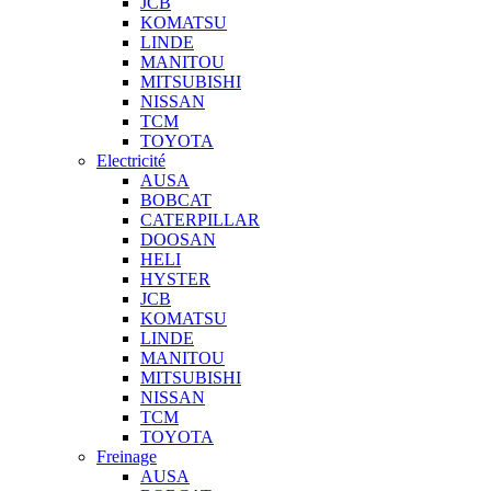
JCB
KOMATSU
LINDE
MANITOU
MITSUBISHI
NISSAN
TCM
TOYOTA
Electricité
AUSA
BOBCAT
CATERPILLAR
DOOSAN
HELI
HYSTER
JCB
KOMATSU
LINDE
MANITOU
MITSUBISHI
NISSAN
TCM
TOYOTA
Freinage
AUSA