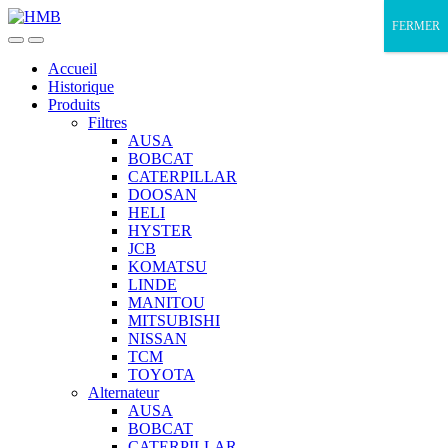
Skip
Skip
FERMER
to
to
navigation
content
Accueil
Historique
Produits
Filtres
AUSA
BOBCAT
CATERPILLAR
DOOSAN
HELI
HYSTER
JCB
KOMATSU
LINDE
MANITOU
MITSUBISHI
NISSAN
TCM
TOYOTA
Alternateur
AUSA
BOBCAT
CATERPILLAR