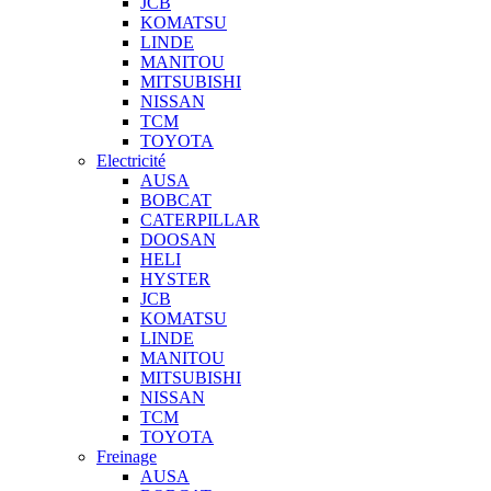
JCB
KOMATSU
LINDE
MANITOU
MITSUBISHI
NISSAN
TCM
TOYOTA
Electricité
AUSA
BOBCAT
CATERPILLAR
DOOSAN
HELI
HYSTER
JCB
KOMATSU
LINDE
MANITOU
MITSUBISHI
NISSAN
TCM
TOYOTA
Freinage
AUSA