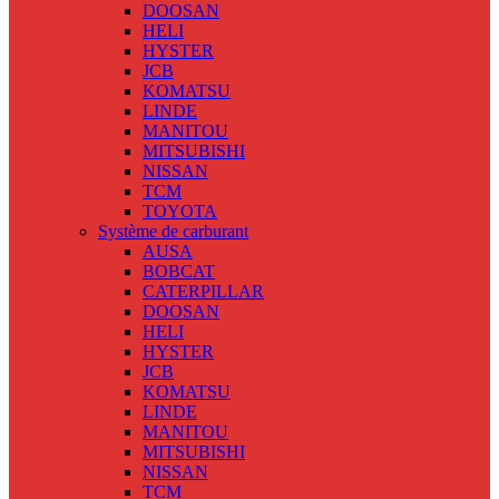
DOOSAN
HELI
HYSTER
JCB
KOMATSU
LINDE
MANITOU
MITSUBISHI
NISSAN
TCM
TOYOTA
Système de carburant
AUSA
BOBCAT
CATERPILLAR
DOOSAN
HELI
HYSTER
JCB
KOMATSU
LINDE
MANITOU
MITSUBISHI
NISSAN
TCM