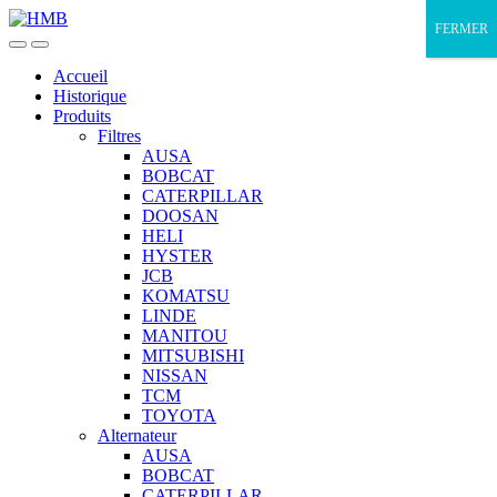
Skip
Skip
FERMER
to
to
navigation
content
Accueil
Historique
Produits
Filtres
AUSA
BOBCAT
CATERPILLAR
DOOSAN
HELI
HYSTER
JCB
KOMATSU
LINDE
MANITOU
MITSUBISHI
NISSAN
TCM
TOYOTA
Alternateur
AUSA
BOBCAT
CATERPILLAR