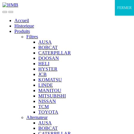
Skip
Skip
FERMER
to
to
navigation
content
Accueil
Historique
Produits
Filtres
AUSA
BOBCAT
CATERPILLAR
DOOSAN
HELI
HYSTER
JCB
KOMATSU
LINDE
MANITOU
MITSUBISHI
NISSAN
TCM
TOYOTA
Alternateur
AUSA
BOBCAT
CATERPILLAR