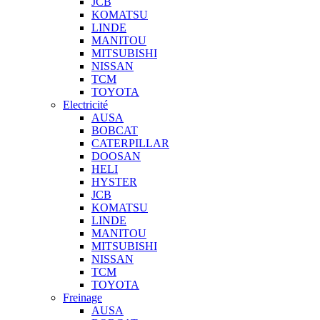
JCB
KOMATSU
LINDE
MANITOU
MITSUBISHI
NISSAN
TCM
TOYOTA
Electricité
AUSA
BOBCAT
CATERPILLAR
DOOSAN
HELI
HYSTER
JCB
KOMATSU
LINDE
MANITOU
MITSUBISHI
NISSAN
TCM
TOYOTA
Freinage
AUSA