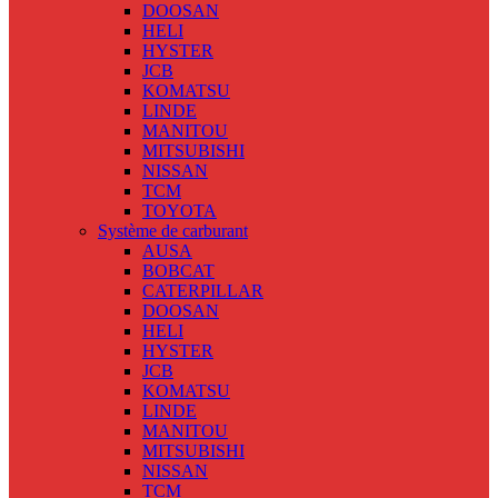
DOOSAN
HELI
HYSTER
JCB
KOMATSU
LINDE
MANITOU
MITSUBISHI
NISSAN
TCM
TOYOTA
Système de carburant
AUSA
BOBCAT
CATERPILLAR
DOOSAN
HELI
HYSTER
JCB
KOMATSU
LINDE
MANITOU
MITSUBISHI
NISSAN
TCM