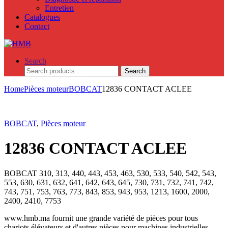
Entretien
Catalogues
Contact
Search
Search
Search
for:
Home
Pièces moteur
BOBCAT
12836 CONTACT ACLEE
BOBCAT
,
Pièces moteur
12836 CONTACT ACLEE
BOBCAT 310, 313, 440, 443, 453, 463, 530, 533, 540, 542, 543,
553, 630, 631, 632, 641, 642, 643, 645, 730, 731, 732, 741, 742,
743, 751, 753, 763, 773, 843, 853, 943, 953, 1213, 1600, 2000,
2400, 2410, 7753
www.hmb.ma fournit une grande variété de pièces pour tous
chariots élévateurs et d'autres pièces pour machines industrielles.