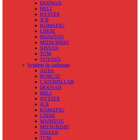
DOOSAN
HELI
HYSTER
JCB
KOMATSU
LINDE
MANITOU
MITSUBISHI
NISSAN
TCM
TOYOTA
Système de carburant
AUSA
BOBCAT
CATERPILLAR
DOOSAN
HELI
HYSTER
JCB
KOMATSU
LINDE
MANITOU
MITSUBISHI
NISSAN
TCM