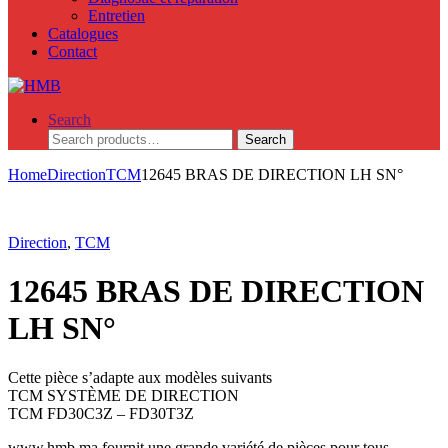
Entretien
Catalogues
Contact
Search
Search
Search
for:
Home
Direction
TCM
12645 BRAS DE DIRECTION LH SN°
Direction
,
TCM
12645 BRAS DE DIRECTION
LH SN°
Cette pièce s’adapte aux modèles suivants
TCM SYSTÈME DE DIRECTION
TCM FD30C3Z – FD30T3Z
www.hmb.ma fournit une grande variété de pièces pour tous