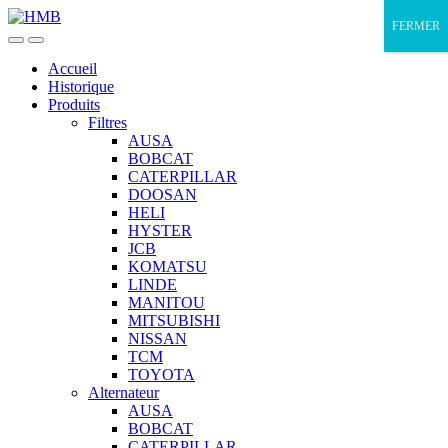
Skip
Skip
FERMER
to
to
navigation
content
Accueil
Historique
Produits
Filtres
AUSA
BOBCAT
CATERPILLAR
DOOSAN
HELI
HYSTER
JCB
KOMATSU
LINDE
MANITOU
MITSUBISHI
NISSAN
TCM
TOYOTA
Alternateur
AUSA
BOBCAT
CATERPILLAR