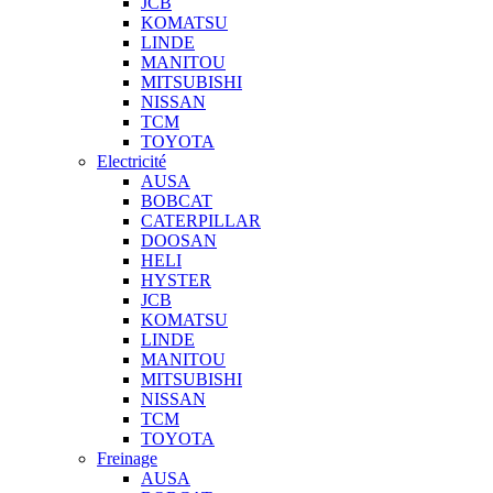
JCB
KOMATSU
LINDE
MANITOU
MITSUBISHI
NISSAN
TCM
TOYOTA
Electricité
AUSA
BOBCAT
CATERPILLAR
DOOSAN
HELI
HYSTER
JCB
KOMATSU
LINDE
MANITOU
MITSUBISHI
NISSAN
TCM
TOYOTA
Freinage
AUSA