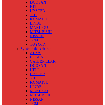
DOOSAN
HELI
HYSTER
JCB
KOMATSU
LINDE
MANITOU
MITSUBISHI
NISSAN
TCM
TOYOTA
Système de carburant
AUSA
BOBCAT
CATERPILLAR
DOOSAN
HELI
HYSTER
JCB
KOMATSU
LINDE
MANITOU
MITSUBISHI
NISSAN
TCM