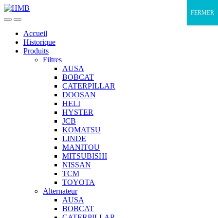
Skip
Skip
FERMER
to
to
navigation
content
Accueil
Historique
Produits
Filtres
AUSA
BOBCAT
CATERPILLAR
DOOSAN
HELI
HYSTER
JCB
KOMATSU
LINDE
MANITOU
MITSUBISHI
NISSAN
TCM
TOYOTA
Alternateur
AUSA
BOBCAT
CATERPILLAR