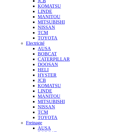
JCB
KOMATSU
LINDE
MANITOU
MITSUBISHI
NISSAN
TCM
TOYOTA
Electricité
AUSA
BOBCAT
CATERPILLAR
DOOSAN
HELI
HYSTER
JCB
KOMATSU
LINDE
MANITOU
MITSUBISHI
NISSAN
TCM
TOYOTA
Freinage
AUSA