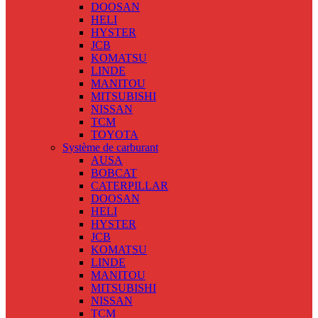
DOOSAN
HELI
HYSTER
JCB
KOMATSU
LINDE
MANITOU
MITSUBISHI
NISSAN
TCM
TOYOTA
Système de carburant
AUSA
BOBCAT
CATERPILLAR
DOOSAN
HELI
HYSTER
JCB
KOMATSU
LINDE
MANITOU
MITSUBISHI
NISSAN
TCM