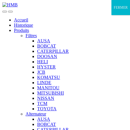
Skip
Skip
FERMER
to
to
navigation
content
Accueil
Historique
Produits
Filtres
AUSA
BOBCAT
CATERPILLAR
DOOSAN
HELI
HYSTER
JCB
KOMATSU
LINDE
MANITOU
MITSUBISHI
NISSAN
TCM
TOYOTA
Alternateur
AUSA
BOBCAT
CATERPILLAR