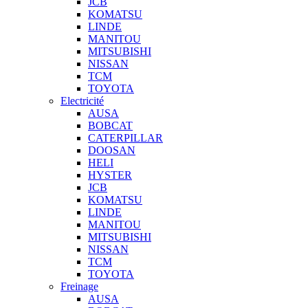
JCB
KOMATSU
LINDE
MANITOU
MITSUBISHI
NISSAN
TCM
TOYOTA
Electricité
AUSA
BOBCAT
CATERPILLAR
DOOSAN
HELI
HYSTER
JCB
KOMATSU
LINDE
MANITOU
MITSUBISHI
NISSAN
TCM
TOYOTA
Freinage
AUSA